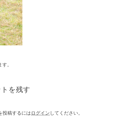
ます。
ントを残す
を投稿するには
ログイン
してください。