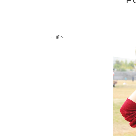
P
← 前へ