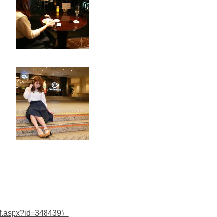
of.aspx?id=348439）