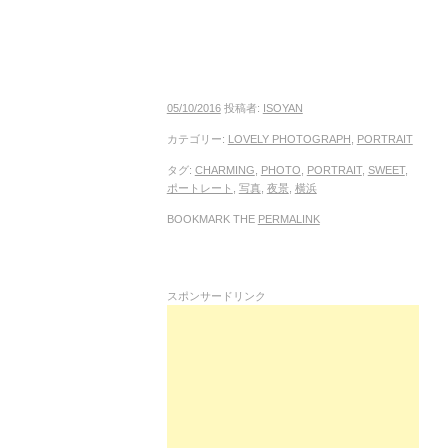
05/10/2016
投稿者:
ISOYAN
カテゴリー:
LOVELY PHOTOGRAPH
,
PORTRAIT
タグ:
CHARMING
,
PHOTO
,
PORTRAIT
,
SWEET
,
ポートレート
,
写真
,
夜景
,
横浜
BOOKMARK THE
PERMALINK
スポンサードリンク