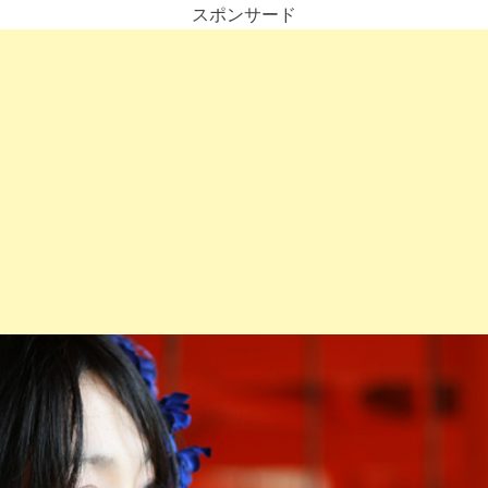
スポンサード