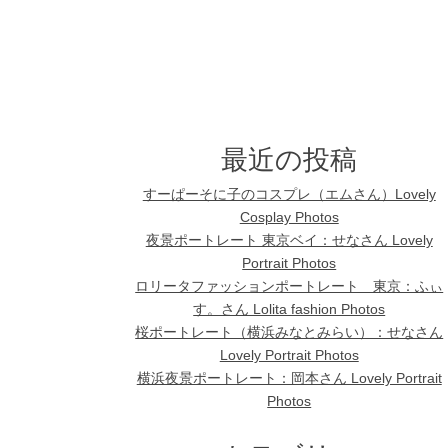
最近の投稿
すーぱーそに子のコスプレ（エムさん）Lovely
Cosplay Photos
夜景ポートレート 東京ベイ：せなさん Lovely
Portrait Photos
ロリータファッションポートレート 東京：ふぃ
す。さん Lolita fashion Photos
桜ポートレート（横浜みなとみらい）：せなさん
Lovely Portrait Photos
横浜夜景ポートレート：岡本さん Lovely Portrait
Photos