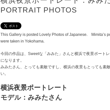
横浜夜景ポートレート：みみたさ
PORTRAIT PHOTOS
This Gallery is posted Lovely Photos of Japanese. Mimita’s po
were taken in Yokohama.
今回の作品は、Sweetな「みみた」さんと横浜で夜景ポート
になります。
みみたさん、とっても素敵ですし、横浜の夜景もとっても素
い。
横浜夜景ポートレート
モデル：みみたさん