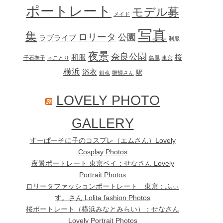
ポートレート
モデル募
メイド
写真
集
ロリータ
公園
ラブライブ
制服
夜景
奈良公園
和服
桜
千石撫子
南ことり
島風
東京
横浜
浴衣
駅
銀魂
雛輝さん
LOVELY PHOTO
GALLERY
すーぱーそに子のコスプレ（エムさん）Lovely
Cosplay Photos
夜景ポートレート 東京ベイ：せなさん Lovely
Portrait Photos
ロリータファッションポートレート 東京：ふぃ
す。さん Lolita fashion Photos
桜ポートレート（横浜みなとみらい）：せなさん
Lovely Portrait Photos