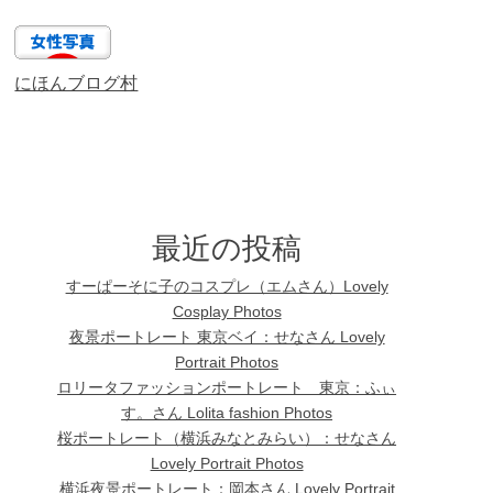
にほんブログ村
最近の投稿
すーぱーそに子のコスプレ（エムさん）Lovely
Cosplay Photos
夜景ポートレート 東京ベイ：せなさん Lovely
Portrait Photos
ロリータファッションポートレート 東京：ふぃ
す。さん Lolita fashion Photos
桜ポートレート（横浜みなとみらい）：せなさん
Lovely Portrait Photos
横浜夜景ポートレート：岡本さん Lovely Portrait