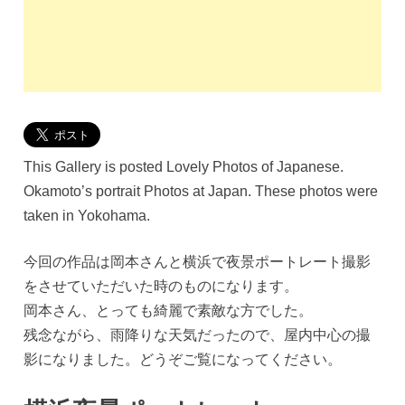
This Gallery is posted Lovely Photos of Japanese.
Okamoto’s portrait Photos at Japan. These photos were
taken in Yokohama.
今回の作品は岡本さんと横浜で夜景ポートレート撮影
をさせていただいた時のものになります。
岡本さん、とっても綺麗で素敵な方でした。
残念ながら、雨降りな天気だったので、屋内中心の撮
影になりました。どうぞご覧になってください。