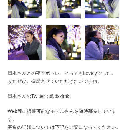
岡本さんとの夜景ポトレ、とってもLovelyでした。
またぜひ、撮影させていただきたいですね。
岡本さんのTwitter：
@dszjmk
Web等に掲載可能なモデルさんを随時募集していま
す。
募集の詳細については下記をご覧になってください。