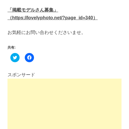
「掲載モデルさん募集」
（https://lovelyphoto.net/?page_id=340）
お気軽にお問い合わせくださいませ。
共有:
ク
Facebook
リ
で
ッ
共
ク
有
し
す
スポンサード
て
る
Twitter
に
で
は
共
ク
有
リ
(新
ッ
し
ク
い
し
ウ
て
ィ
く
ン
だ
ド
さ
ウ
い
で
(新
開
し