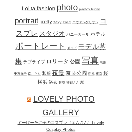
photo
Lolita fashion
playboy bunny
portrait
コ
pretty
sexy
sweet
エヴァンゲリオン
スプレ
スタジオ
ホテル
バニーガール
ポートレート
モデル募
メイド
写真
集
ロリータ
公園
ラブライブ
制服
夜景
奈良公園
和服
桜
千石撫子
南ことり
島風
東京
横浜
浴衣
駅
銀魂
雛輝さん
LOVELY PHOTO
GALLERY
すーぱーそに子のコスプレ（エムさん）Lovely
Cosplay Photos